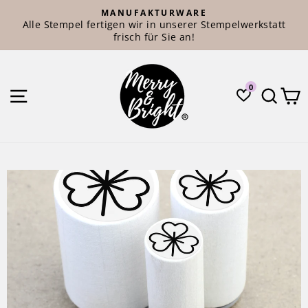
Direkt
MANUFAKTURWARE
zum
Alle Stempel fertigen wir in unserer Stempelwerkstatt
Pause
Inhalt
frisch für Sie an!
Diashow
Merry
and
0
SEITENNAVIGATION
SUC
Bright®