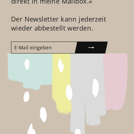
direkt in meine Mailbox.«
Der Newsletter kann jederzeit
wieder abbestellt werden.
E-
ABONNIEREN
MAIL
EINGEBEN