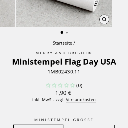
SCHLIESS
ESC)
Startseite
/
MERRY AND BRIGHT®
Ministempel Flag Day USA
1MB02430.11
(0)
Normaler
1,90 €
Preis
inkl. MwSt. zzgl.
Versandkosten
MINISTEMPEL GRÖSSE