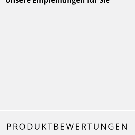
Ministempel
Flag Day USA
MERRY AND BRIGHT®
Ab 1,90 €
(0)
PRODUKTBEWERTUNGEN