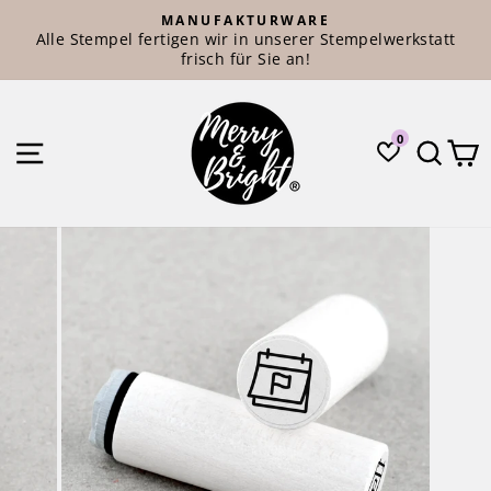
Direkt
MANUFAKTURWARE
zum
Alle Stempel fertigen wir in unserer Stempelwerkstatt
Pause
Inhalt
frisch für Sie an!
Diashow
0
SEITENNAVIGATION
SUC