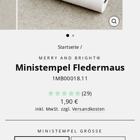
SCHLIESS
ESC)
Startseite
/
MERRY AND BRIGHT®
Ministempel Fledermaus
1MB00018.11
(29)
Normaler
1,90 €
Preis
inkl. MwSt. zzgl.
Versandkosten
MINISTEMPEL GRÖSSE