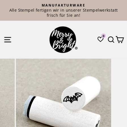
Direkt
MANUFAKTURWARE
zum
Alle Stempel fertigen wir in unserer Stempelwerkstatt
Pause
Inhalt
frisch für Sie an!
Diashow
0
SEITENNAVIGATION
SUC