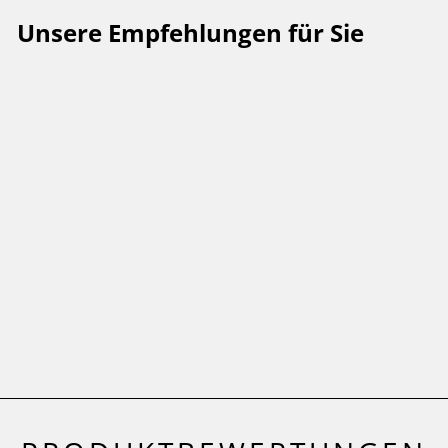
Unsere Empfehlungen für Sie
Ministempel
Fledermaus
MERRY AND BRIGHT®
Ab 1,90 €
(29)