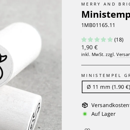
MERRY AND BR
Ministemp
1MB01165.11
(18)
Normaler
1,90 €
Preis
inkl. MwSt. zzgl.
Versa
MINISTEMPEL G
Ø 11 mm (1.90 €
Versandkostenf
Auf Lager