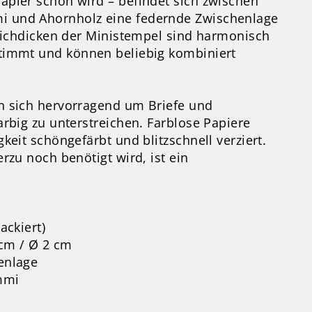
pier schön wird – befindet sich zwischen
 und Ahornholz eine federnde Zwischenlage
trichdicken der Ministempel sind harmonisch
timmt und können beliebig kombiniert
n sich hervorragend um Briefe und
arbig zu unterstreichen. Farblose Papiere
keit schöngefärbt und blitzschnell verziert.
rzu noch benötigt wird, ist ein
ackiert)
 cm / Ø 2 cm
enlage
mmi