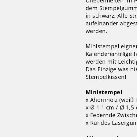
Unebenheiten im Pa
dem Stempelgummi
in schwarz. Alle S
aufeinander abges
werden.
Ministempel eigne
Kalendereinträge f
werden mit Leichtig
Das Einzige was hie
Stempelkissen!
Ministempel
x Ahornholz (weiß l
x Ø 1,1 cm / Ø 1,5
x Federnde Zwisch
x Rundes Lasergu