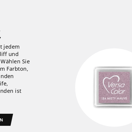
ミ
bt jedem
liff und
. Wählen Sie
em Farbton,
lnden
ife,
ünden ist
RN