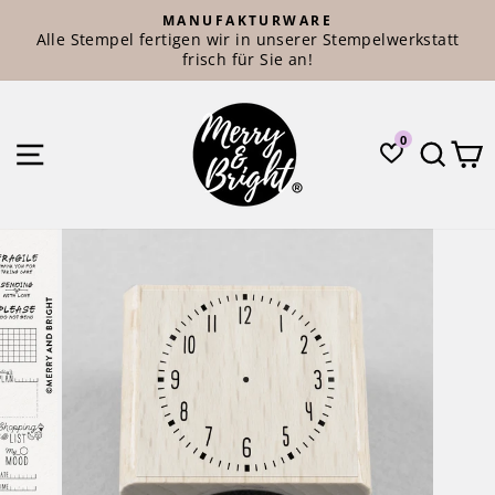
Direkt
MANUFAKTURWARE
zum
Alle Stempel fertigen wir in unserer Stempelwerkstatt
Pause
Inhalt
frisch für Sie an!
Diashow
0
SEITENNAVIGATION
SUC