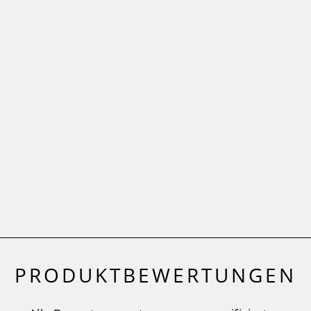
Stempel Timer
30 x 30 mm
MERRY AND BRIGHT®
4,90 €
(4)
PRODUKTBEWERTUNGEN